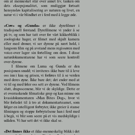
om at mennesket står over annet liv, tanken om
dets eksepsjonalitet, som muliggjør fortsatt
hensynsløs kapitalisering av naturen og livet, en
natur vi i vår blindhet er i ferd med å legge øde.
«Cow» og «Gunda»
er ikke dyrefilmer i
tradisjonell forstand. Dyrefilmene vi ynder å se
på tv, og som har tatt over for vårt kikkerblikk i
zoologiske hager, er filmet med skjult kamera
eller med droner, vi ser dyrene på nært hold, i
langsom film og på avstand mens regissøren med
voice-over lager sin fortelling om dem. I disse
naturdokumentarene har vi som seere kontroll
over dyrene.
I filmene om Luma og Gunda er den
posisjonen snudd; vi inviteres ikke bare til å leve
oss inn i kua og grisen, vi forføres til å se verden
med deres øyne. Ikke bare det; det ender med at
vi til og med føler oss sett av dyrene. Ved filmens
slutt, drapsscenene, blir vi de skyldige. Dette er
et overraskende filmatiske grep og kan minne om
kvasidokumentaren «Man Bites Dog», hvor vi
blir forledet til å tro at dokumentarteamet, som
følger en intelligent forbryter, ikke greier å stanse
filmingen og stoppe forbrytelsene han i ferd med
å begå, vi blir som seere på et vis medskyldige i
udåden. Vi har sett det vi ikke skal se.
«Det finnes ikke
et ikke-menneskelig blikk i det