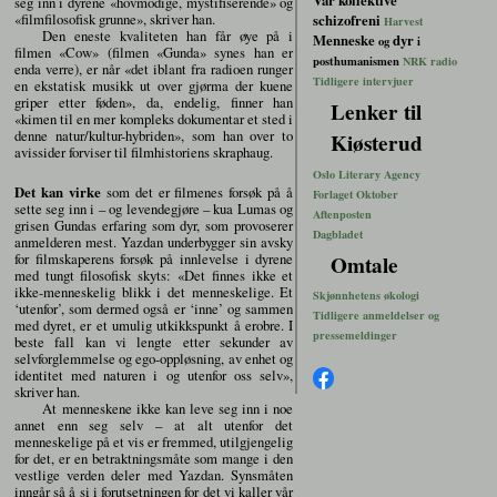
Vår kollektive
seg inn i dyrene «hovmodige, mystifiserende» og
«filmfilosofisk grunne», skriver han.
schizofreni
Harvest
Den eneste kvaliteten han får øye på i
Menneske
dyr
og
i
filmen «Cow» (filmen «Gunda» synes han er
posthumanismen
NRK radio
enda verre), er når «det iblant fra radioen runger
Tidligere intervjuer
en ekstatisk musikk ut over gjørma der kuene
griper etter føden», da, endelig, finner han
Lenker til
«kimen til en mer kompleks dokumentar et sted i
denne natur/kultur-hybriden», som han over to
Kiøsterud
avissider forviser til filmhistoriens skraphaug.
Oslo Literary Agency
Det kan virke
som det er filmenes forsøk på å
Forlaget Oktober
sette seg inn i – og levendegjøre – kua Lumas og
Aftenposten
grisen Gundas erfaring som dyr, som provoserer
Dagbladet
anmelderen mest. Yazdan underbygger sin avsky
for filmskaperens forsøk på innlevelse i dyrene
Omtale
med tungt filosofisk skyts: «Det finnes ikke et
ikke-menneskelig blikk i det menneskelige. Et
Skjønnhetens økologi
‘utenfor’, som dermed også er ‘inne’ og sammen
Tidligere anmeldelser og
med dyret, er et umulig utkikkspunkt å erobre. I
pressemeldinger
beste fall kan vi lengte etter sekunder av
selvforglemmelse og ego-oppløsning, av enhet og
identitet med naturen i og utenfor oss selv»,
skriver han.
At menneskene ikke kan leve seg inn i noe
annet enn seg selv – at alt utenfor det
menneskelige på et vis er fremmed, utilgjengelig
for det, er en betraktningsmåte som mange i den
vestlige verden deler med Yazdan. Synsmåten
inngår så å si i forutsetningen for det vi kaller vår