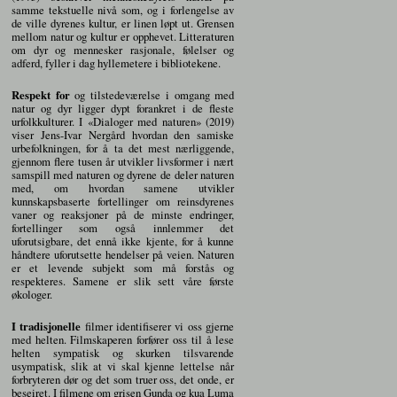
samme tekstuelle nivå som, og i forlengelse av
de ville dyrenes kultur, er linen løpt ut. Grensen
mellom natur og kultur er opphevet. Litteraturen
om dyr og mennesker rasjonale, følelser og
adferd, fyller i dag hyllemetere i bibliotekene.
Respekt for
og tilstedeværelse i omgang med
natur og dyr ligger dypt forankret i de fleste
urfolkkulturer. I «Dialoger med naturen» (2019)
viser Jens-Ivar Nergård hvordan den samiske
urbefolkningen, for å ta det mest nærliggende,
gjennom flere tusen år utvikler livsformer i nært
samspill med naturen og dyrene de deler naturen
med, om hvordan samene utvikler
kunnskapsbaserte fortellinger om reinsdyrenes
vaner og reaksjoner på de minste endringer,
fortellinger som også innlemmer det
uforutsigbare, det ennå ikke kjente, for å kunne
håndtere uforutsette hendelser på veien. Naturen
er et levende subjekt som må forstås og
respekteres. Samene er slik sett våre første
økologer.
I tradisjonelle
filmer identifiserer vi oss gjerne
med helten. Filmskaperen forfører oss til å lese
helten sympatisk og skurken tilsvarende
usympatisk, slik at vi skal kjenne lettelse når
forbryteren dør og det som truer oss, det onde, er
beseiret. I filmene om grisen Gunda og kua Luma