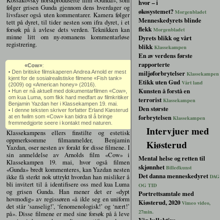
Kossakovsky norskproduserte film «Gunda», som
hvor – i
følger grisen Gunda gjennom dens hverdager og
økosystemet?
Morgenbladet
livsfaser også uten kommentarer. Kamera følger
Menneskedyrets blinde
tett på dyret, til tider nesten som ifra dyret, i et
flekk
forsøk på å avlese dets verden. Teknikken kan
Morgenbladet
minne litt om ny-romanens kommentarløse
Dyrets blikk og vårt
registrering.
blikk
Klassekampen
En av verdens første
rapporterte
«Cow»
:
miljøforbrytelser
• Den britiske filmskaperen Andrea Arnold er mest
Klassekampen
kjent for de sosialrealistiske filmene «Fish tank»
Etikk uten Gud
Vårt land
(2009) og «American honey» (2016).
Kunsten å forstå en
• Hun er nå aktuell med dokumentarfilmen «Cow»,
om kua Luma, som fikk hard medfart av filmkritiker
terrorist
Klassekampen
Benjamin Yazdan her i Klassekampen 19. mai.
Den største
• I denne teksten skriver forfatter Erland Kiøsterud
forbrytelsen
at en fwilm som «Cow» kan bidra til å bringe
Klassekampen
fremmedgjorte seere i kontakt med naturen.
Intervjuer med
Klassekampens ellers finstilte og estetisk
oppmerksomme filmanmelder, Benjamin
Kiøsterud
Yazdan, oser nesten av forakt for disse filmene. I
sin anmeldelse av Arnolds film «Cow» i
Mental helse og retten til
Klassekampen 19. mai, hvor også filmen
skjønnhet
Billedkunst
«Gunda» bredt kommenteres, kan Yazdan nesten
Det danna menneskedyret
ikke få sterkt nok uttrykt hvordan han misliker å
DAG
bli invitert til å identifisere oss med kua Luma
OG TID
og grisen Gunda. Han mener det er «dypt
Portrettsamtale med
hovmodig» av regissøren «å ikle seg en uniform
Kiøsterud, 2020
Vimeo video,
det står ‘sanselig!’, ‘fenomenologisk!’ og ‘nært!’
27min.
på». Disse filmene er med sine forsøk på å leve