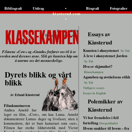
•
Bibliografi
Utdrag
Biografi
Fotografier
kiosterud.com
•
Essay 7.6.2021
Essays av
Illustrasjon: Knut Løvås
Kiøsterud
Kunsten i økosystemet
Ny Tid
Filmene «Cow» og «Gunda» forfører oss til å se
Å leve i økosystemet Jorden
verden med dyrenes øyne. Slik gir kunsten håp om
å nærme oss det menneskelige.
Ny Tid
Hva er skjønnhet?
Dyrets blikk og vårt
Klassekampen
Agamben og avståelsens etikk
blikk
Ny Tid
Tidligere essays
Essays in English
Av Erland Kiøsterud
Polemikker av
Filmkunstneren
Kiøsterud
Andrea Arnold har
laget en film, «Cow», om kua Luma. Arnold
Vi bor fremdeles i feil
dokumenterer Lumas dager og livsfaser, uten å
fortelling
kommentere, det er bare kameraet som «ser».
Morgenbladet
Filmen har sterke likhetstrekk med Victor
Hvem snakker til hvem – fra