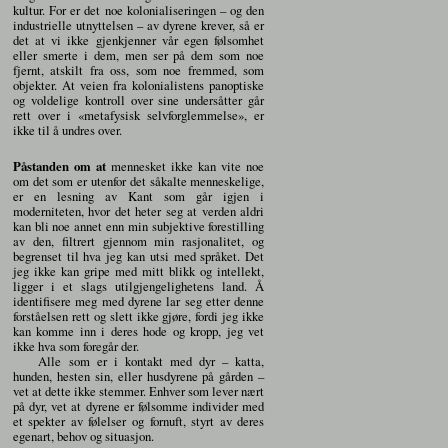
kultur. For er det noe kolonialiseringen – og den
industrielle utnyttelsen – av dyrene krever, så er
det at vi ikke gjenkjenner vår egen følsomhet
eller smerte i dem, men ser på dem som noe
fjernt, atskilt fra oss, som noe fremmed, som
objekter. At veien fra kolonialistens panoptiske
og voldelige kontroll over sine undersåtter går
rett over i «metafysisk selvforglemmelse», er
ikke til å undres over.
Påstanden om at
mennesket ikke kan vite noe
om det som er utenfor det såkalte menneskelige,
er en lesning av Kant som går igjen i
moderniteten, hvor det heter seg at verden aldri
kan bli noe annet enn min subjektive forestilling
av den, filtrert gjennom min rasjonalitet, og
begrenset til hva jeg kan utsi med språket. Det
jeg ikke kan gripe med mitt blikk og intellekt,
ligger i et slags utilgjengelighetens land. Å
identifisere meg med dyrene lar seg etter denne
forståelsen rett og slett ikke gjøre, fordi jeg ikke
kan komme inn i deres hode og kropp, jeg vet
ikke hva som foregår der.
Alle som er i kontakt med dyr – katta,
hunden, hesten sin, eller husdyrene på gården –
vet at dette ikke stemmer. Enhver som lever nært
på dyr, vet at dyrene er følsomme individer med
et spekter av følelser og fornuft, styrt av deres
egenart, behov og situasjon.