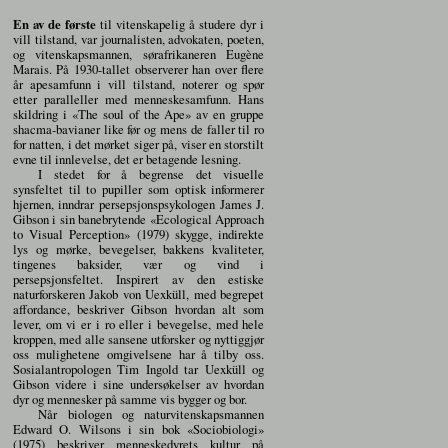
En av de første
til vitenskapelig å studere dyr i
vill tilstand, var journalisten, advokaten, poeten,
og vitenskapsmannen, sørafrikaneren Eugène
Marais. På 1930-tallet observerer han over flere
år apesamfunn i vill tilstand, noterer og spør
etter paralleller med menneskesamfunn. Hans
skildring i «The soul of the Ape» av en gruppe
shacma-bavianer like før og mens de faller til ro
for natten, i det mørket siger på, viser en storstilt
evne til innlevelse, det er betagende lesning.
I stedet for å begrense det visuelle
synsfeltet til to pupiller som optisk informerer
hjernen, inndrar persepsjonspsykologen James J.
Gibson i sin banebrytende «Ecological Approach
to Visual Perception» (1979) skygge, indirekte
lys og mørke, bevegelser, bakkens kvaliteter,
tingenes baksider, vær og vind i
persepsjonsfeltet. Inspirert av den estiske
naturforskeren Jakob von Uexküll, med begrepet
affordance, beskriver Gibson hvordan alt som
lever, om vi er i ro eller i bevegelse, med hele
kroppen, med alle sansene utforsker og nyttiggjør
oss mulighetene omgivelsene har å tilby oss.
Sosialantropologen Tim Ingold tar Uexküll og
Gibson videre i sine undersøkelser av hvordan
dyr og mennesker på samme vis bygger og bor.
Når biologen og naturvitenskapsmannen
Edward O. Wilsons i sin bok «Sociobiologi»
(1975) beskriver menneskedyrets kultur på