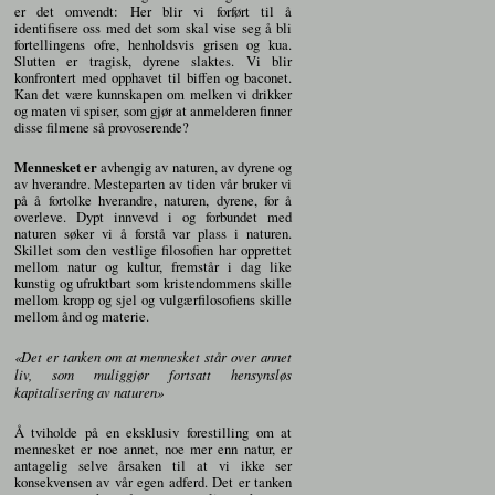
er det omvendt: Her blir vi forført til å
identifisere oss med det som skal vise seg å bli
fortellingens ofre, henholdsvis grisen og kua.
Slutten er tragisk, dyrene slaktes. Vi blir
konfrontert med opphavet til biffen og baconet.
Kan det være kunnskapen om melken vi drikker
og maten vi spiser, som gjør at anmelderen finner
disse filmene så provoserende?
Mennesket er
avhengig av naturen, av dyrene og
av hverandre. Mesteparten av tiden vår bruker vi
på å fortolke hverandre, naturen, dyrene, for å
overleve. Dypt innvevd i og forbundet med
naturen søker vi å forstå var plass i naturen.
Skillet som den vestlige filosofien har opprettet
mellom natur og kultur, fremstår i dag like
kunstig og ufruktbart som kristendommens skille
mellom kropp og sjel og vulgærfilosofiens skille
mellom ånd og materie.
«Det er tanken om at mennesket står over annet
liv, som muliggjør fortsatt hensynsløs
kapitalisering av naturen»
Å tviholde på en eksklusiv forestilling om at
mennesket er noe annet, noe mer enn natur, er
antagelig selve årsaken til at vi ikke ser
konsekvensen av vår egen adferd. Det er tanken