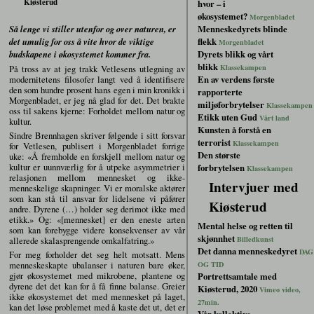
Kiøsterud
hvor – i
økosystemet?
Morgenbladet
Menneskedyrets blinde
Så lenge vi stiller utenfor og over naturen, er
flekk
det umulig for oss å vite hvor de viktige
Morgenbladet
Dyrets blikk og vårt
budskapene i økosystemet kommer fra.
blikk
Klassekampen
På tross av at jeg trakk Vetlesens utlegning av
En av verdens første
modernitetens filosofer langt ved å identifisere
den som hundre prosent hans egen i min kronikk i
rapporterte
Morgenbladet, er jeg nå glad for det. Det brakte
miljøforbrytelser
Klassekampen
oss til sakens kjerne: Forholdet mellom natur og
Etikk uten Gud
Vårt land
kultur.
Kunsten å forstå en
Sindre Brennhagen skriver følgende i sitt forsvar
terrorist
Klassekampen
for Vetlesen, publisert i Morgenbladet forrige
Den største
uke: «Å fremholde en forskjell mellom natur og
kultur er uunnværlig for å utpeke asymmetrier i
forbrytelsen
Klassekampen
relasjonen mellom mennesket og ikke-
Intervjuer med
menneskelige skapninger. Vi er moralske aktører
som kan stå til ansvar for lidelsene vi påfører
Kiøsterud
andre. Dyrene (…) holder seg derimot ikke med
etikk.» Og: «[mennesket] er den eneste arten
Mental helse og retten til
som kan forebygge videre konsekvenser av vår
skjønnhet
allerede skalasprengende omkalfatring.»
Billedkunst
Det danna menneskedyret
DAG
For meg forholder det seg helt motsatt. Mens
menneskeskapte ubalanser i naturen bare øker,
OG TID
gjør økosystemet med mikrobene, plantene og
Portrettsamtale med
dyrene det det kan for å få finne balanse. Greier
Kiøsterud, 2020
Vimeo video,
ikke økosystemet det med mennesket på laget,
27min.
kan det løse problemet med å kaste det ut, det er