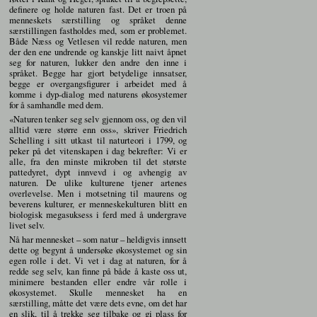
definere og holde naturen fast. Det er troen på
menneskets særstilling og språket denne
særstillingen fastholdes med, som er problemet.
Både Næss og Vetlesen vil redde naturen, men
der den ene undrende og kanskje litt naivt åpnet
seg for naturen, lukker den andre den inne i
språket. Begge har gjort betydelige innsatser,
begge er overgangsfigurer i arbeidet med å
komme i dyp-dialog med naturens økosystemer
for å samhandle med dem.
«Naturen tenker seg selv gjennom oss, og den vil
alltid være større enn oss», skriver Friedrich
Schelling i sitt utkast til naturteori i 1799, og
peker på det vitenskapen i dag bekrefter: Vi er
alle, fra den minste mikroben til det største
pattedyret, dypt innvevd i og avhengig av
naturen. De ulike kulturene tjener artenes
overlevelse. Men i motsetning til maurens og
beverens kulturer, er menneskekulturen blitt en
biologisk megasuksess i ferd med å undergrave
livet selv.
Nå har mennesket – som natur – heldigvis innsett
dette og begynt å undersøke økosystemet og sin
egen rolle i det. Vi vet i dag at naturen, for å
redde seg selv, kan finne på både å kaste oss ut,
minimere bestanden eller endre vår rolle i
økosystemet. Skulle mennesket ha en
særstilling, måtte det være dets evne, om det har
en slik, til å trekke seg tilbake og gi plass for