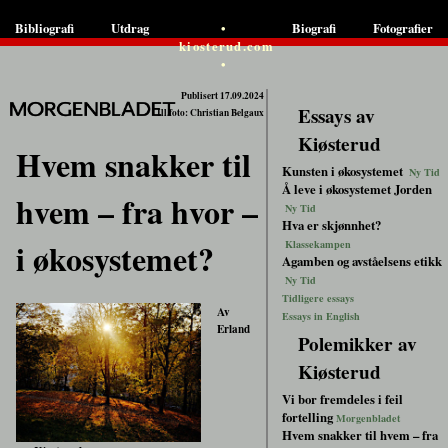
•
Bibliografi
Utdrag
Biografi
Fotografier
kiosterud.com
•
Publisert 17.09.2024
Essays av
Ill.foto: Christian Belgaux
Kiøsterud
Hvem snakker til
Kunsten i økosystemet
Ny Tid
Å leve i økosystemet Jorden
hvem – fra hvor –
Ny Tid
Hva er skjønnhet?
i økosystemet?
Klassekampen
Agamben og avståelsens etikk
Ny Tid
Tidligere essays
Av
Essays in English
Erland
Polemikker av
Kiøsterud
Vi bor fremdeles i feil
fortelling
Morgenbladet
Hvem snakker til hvem – fra