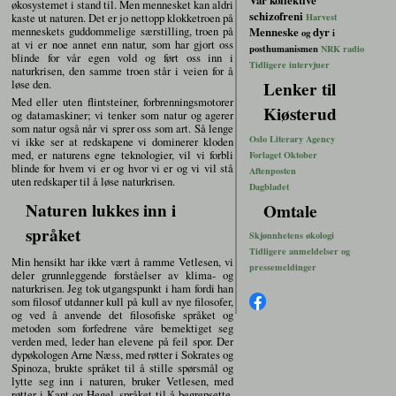
Vår kollektive
økosystemet i stand til. Men mennesket kan aldri
schizofreni
kaste ut naturen. Det er jo nettopp klokketroen på
Harvest
menneskets guddommelige særstilling, troen på
Menneske
dyr
og
i
at vi er noe annet enn natur, som har gjort oss
posthumanismen
NRK radio
blinde for vår egen vold og ført oss inn i
Tidligere intervjuer
naturkrisen, den samme troen står i veien for å
løse den.
Lenker til
Med eller uten flintsteiner, forbrenningsmotorer
Kiøsterud
og datamaskiner; vi tenker som natur og agerer
som natur også når vi sprer oss som art. Så lenge
Oslo Literary Agency
vi ikke ser at redskapene vi dominerer kloden
med, er naturens egne teknologier, vil vi forbli
Forlaget Oktober
blinde for hvem vi er og hvor vi er og vi vil stå
Aftenposten
uten redskaper til å løse naturkrisen.
Dagbladet
Naturen lukkes inn i
Omtale
språket
Skjønnhetens økologi
Tidligere anmeldelser og
Min hensikt har ikke vært å ramme Vetlesen, vi
pressemeldinger
deler grunnleggende forståelser av klima- og
naturkrisen. Jeg tok utgangspunkt i ham fordi han
som filosof utdanner kull på kull av nye filosofer,
og ved å anvende det filosofiske språket og
metoden som forfedrene våre bemektiget seg
verden med, leder han elevene på feil spor. Der
dypøkologen Arne Næss, med røtter i Sokrates og
Spinoza, brukte språket til å stille spørsmål og
lytte seg inn i naturen, bruker Vetlesen, med
røtter i Kant og Hegel, språket til å begrepsette,