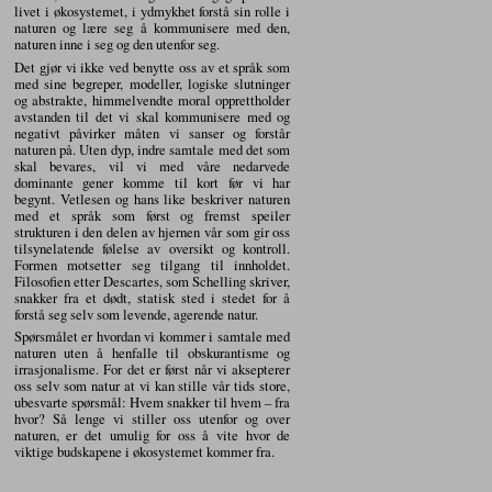
livet i økosystemet, i ydmykhet forstå sin rolle i
naturen og lære seg å kommunisere med den,
naturen inne i seg og den utenfor seg.
Det gjør vi ikke ved benytte oss av et språk som
med sine begreper, modeller, logiske slutninger
og abstrakte, himmelvendte moral opprettholder
avstanden til det vi skal kommunisere med og
negativt påvirker måten vi sanser og forstår
naturen på. Uten dyp, indre samtale med det som
skal bevares, vil vi med våre nedarvede
dominante gener komme til kort før vi har
begynt. Vetlesen og hans like beskriver naturen
med et språk som først og fremst speiler
strukturen i den delen av hjernen vår som gir oss
tilsynelatende følelse av oversikt og kontroll.
Formen motsetter seg tilgang til innholdet.
Filosofien etter Descartes, som Schelling skriver,
snakker fra et dødt, statisk sted i stedet for å
forstå seg selv som levende, agerende natur.
Spørsmålet er hvordan vi kommer i samtale med
naturen uten å henfalle til obskurantisme og
irrasjonalisme. For det er først når vi aksepterer
oss selv som natur at vi kan stille vår tids store,
ubesvarte spørsmål: Hvem snakker til hvem – fra
hvor? Så lenge vi stiller oss utenfor og over
naturen, er det umulig for oss å vite hvor de
viktige budskapene i økosystemet kommer fra.